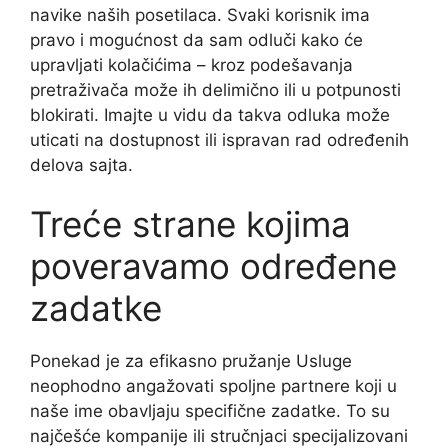
navike naših posetilaca. Svaki korisnik ima
pravo i mogućnost da sam odluči kako će
upravljati kolačićima – kroz podešavanja
pretraživača može ih delimično ili u potpunosti
blokirati. Imajte u vidu da takva odluka može
uticati na dostupnost ili ispravan rad određenih
delova sajta.
Treće strane kojima
poveravamo određene
zadatke
Ponekad je za efikasno pružanje Usluge
neophodno angažovati spoljne partnere koji u
naše ime obavljaju specifične zadatke. To su
najčešće kompanije ili stručnjaci specijalizovani