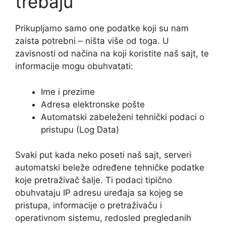
trebaju
Prikupljamo samo one podatke koji su nam
zaista potrebni – ništa više od toga. U
zavisnosti od načina na koji koristite naš sajt, te
informacije mogu obuhvatati:
Ime i prezime
Adresa elektronske pošte
Automatski zabeleženi tehnički podaci o
pristupu (Log Data)
Svaki put kada neko poseti naš sajt, serveri
automatski beleže određene tehničke podatke
koje pretraživač šalje. Ti podaci tipično
obuhvataju IP adresu uređaja sa kojeg se
pristupa, informacije o pretraživaču i
operativnom sistemu, redosled pregledanih