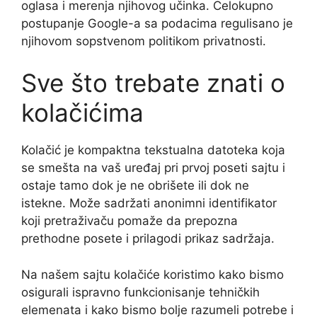
oglasa i merenja njihovog učinka. Celokupno
postupanje Google-a sa podacima regulisano je
njihovom sopstvenom politikom privatnosti.
Sve što trebate znati o
kolačićima
Kolačić je kompaktna tekstualna datoteka koja
se smešta na vaš uređaj pri prvoj poseti sajtu i
ostaje tamo dok je ne obrišete ili dok ne
istekne. Može sadržati anonimni identifikator
koji pretraživaču pomaže da prepozna
prethodne posete i prilagodi prikaz sadržaja.
Na našem sajtu kolačiće koristimo kako bismo
osigurali ispravno funkcionisanje tehničkih
elemenata i kako bismo bolje razumeli potrebe i