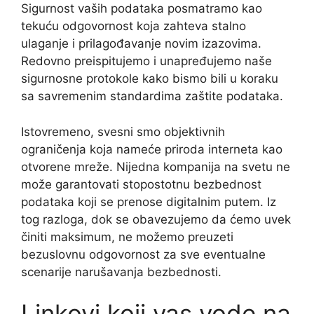
Sigurnost vaših podataka posmatramo kao
tekuću odgovornost koja zahteva stalno
ulaganje i prilagođavanje novim izazovima.
Redovno preispitujemo i unapređujemo naše
sigurnosne protokole kako bismo bili u koraku
sa savremenim standardima zaštite podataka.
Istovremeno, svesni smo objektivnih
ograničenja koja nameće priroda interneta kao
otvorene mreže. Nijedna kompanija na svetu ne
može garantovati stopostotnu bezbednost
podataka koji se prenose digitalnim putem. Iz
tog razloga, dok se obavezujemo da ćemo uvek
činiti maksimum, ne možemo preuzeti
bezuslovnu odgovornost za sve eventualne
scenarije narušavanja bezbednosti.
Linkovi koji vas vode na