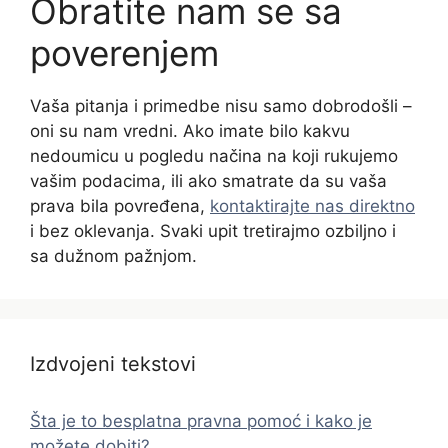
Obratite nam se sa
poverenjem
Vaša pitanja i primedbe nisu samo dobrodošli –
oni su nam vredni. Ako imate bilo kakvu
nedoumicu u pogledu načina na koji rukujemo
vašim podacima, ili ako smatrate da su vaša
prava bila povređena,
kontaktirajte nas direktno
i bez oklevanja. Svaki upit tretirajmo ozbiljno i
sa dužnom pažnjom.
Izdvojeni tekstovi
Šta je to besplatna pravna pomoć i kako je
možete dobiti?