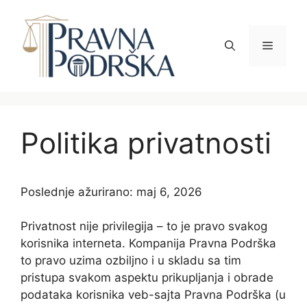
Skip
to
content
Menu
Politika privatnosti
Poslednje ažurirano: maj 6, 2026
Privatnost nije privilegija – to je pravo svakog
korisnika interneta. Kompanija Pravna Podrška
to pravo uzima ozbiljno i u skladu sa tim
pristupa svakom aspektu prikupljanja i obrade
podataka korisnika veb-sajta Pravna Podrška (u