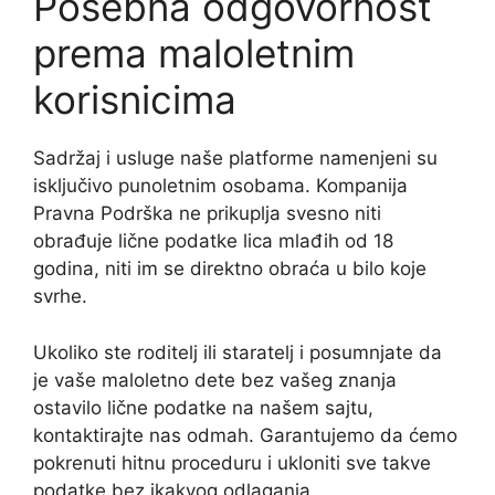
Posebna odgovornost
prema maloletnim
korisnicima
Sadržaj i usluge naše platforme namenjeni su
isključivo punoletnim osobama. Kompanija
Pravna Podrška ne prikuplja svesno niti
obrađuje lične podatke lica mlađih od 18
godina, niti im se direktno obraća u bilo koje
svrhe.
Ukoliko ste roditelj ili staratelj i posumnjate da
je vaše maloletno dete bez vašeg znanja
ostavilo lične podatke na našem sajtu,
kontaktirajte nas odmah. Garantujemo da ćemo
pokrenuti hitnu proceduru i ukloniti sve takve
podatke bez ikakvog odlaganja.