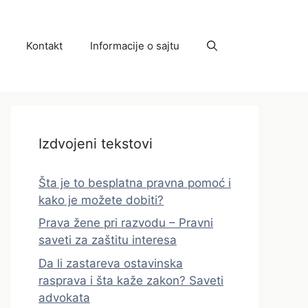
Kontakt
Informacije o sajtu
Izdvojeni tekstovi
Šta je to besplatna pravna pomoć i
kako je možete dobiti?
Prava žene pri razvodu – Pravni
saveti za zaštitu interesa
Da li zastareva ostavinska
rasprava i šta kaže zakon? Saveti
advokata