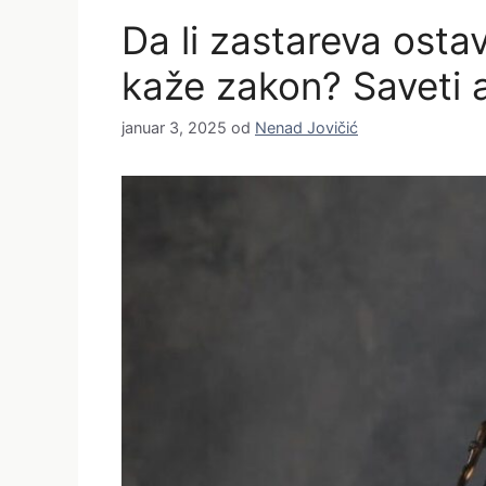
Da li zastareva ostav
kaže zakon? Saveti 
januar 3, 2025
od
Nenad Jovičić