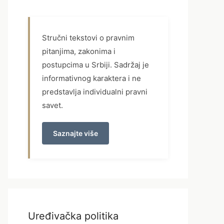
Stručni tekstovi o pravnim
pitanjima, zakonima i
postupcima u Srbiji. Sadržaj je
informativnog karaktera i ne
predstavlja individualni pravni
savet.
Saznajte više
Uređivačka politika