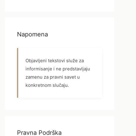
Napomena
Objavljeni tekstovi služe za
informisanje i ne predstavljaju
zamenu za pravni savet u
konkretnom slučaju.
Pravna Podrška