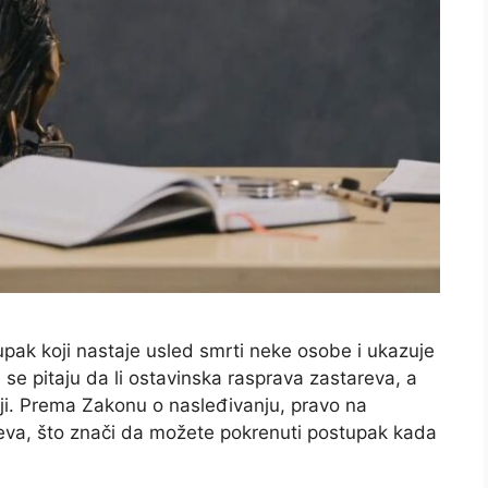
pak koji nastaje usled smrti neke osobe i ukazuje
se pitaju da li ostavinska rasprava zastareva, a
iji. Prema Zakonu o nasleđivanju, pravo na
eva, što znači da možete pokrenuti postupak kada