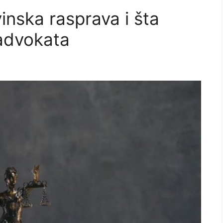
inska rasprava i šta
advokata