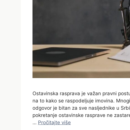
Ostavinska rasprava je važan pravni postu
na to kako se raspodeljuje imovina. Mnogi 
odgovor je bitan za sve nasljednike u Srb
pokretanje ostavinske rasprave ne zastar
…
Pročitajte više