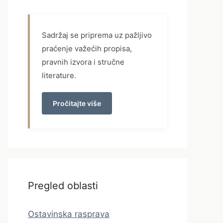
Sadržaj se priprema uz pažljivo
praćenje važećih propisa,
pravnih izvora i stručne
literature.
Pročitajte više
Pregled oblasti
Ostavinska rasprava