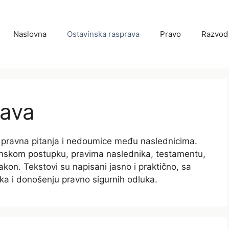
Naslovna
Ostavinska rasprava
Pravo
Razvod
rava
 pravna pitanja i nedoumice među naslednicima.
inskom postupku, pravima naslednika, testamentu,
akon. Tekstovi su napisani jasno i praktično, sa
a i donošenju pravno sigurnih odluka.