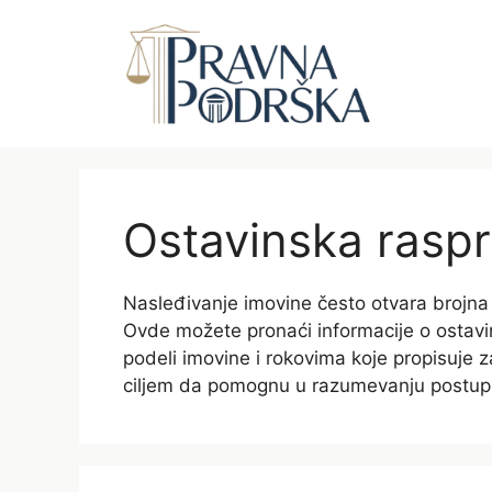
Skip
to
content
Ostavinska rasp
Nasleđivanje imovine često otvara brojna
Ovde možete pronaći informacije o ostav
podeli imovine i rokovima koje propisuje z
ciljem da pomognu u razumevanju postupk