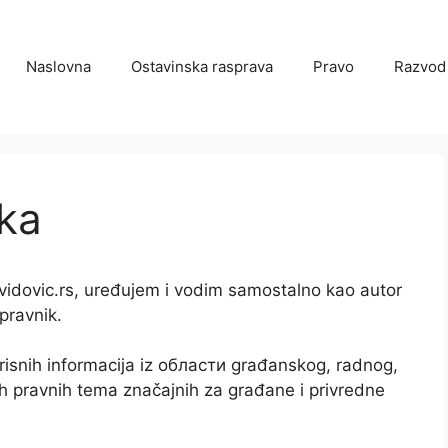
Naslovna
Ostavinska rasprava
Pravo
Razvod
ika
vidovic.rs, uređujem i vodim samostalno kao autor
 pravnik.
i korisnih informacija iz области građanskog, radnog,
ih pravnih tema značajnih za građane i privredne