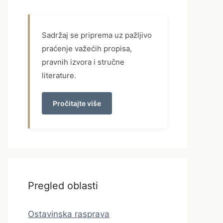
Sadržaj se priprema uz pažljivo
praćenje važećih propisa,
pravnih izvora i stručne
literature.
Pročitajte više
Pregled oblasti
Ostavinska rasprava