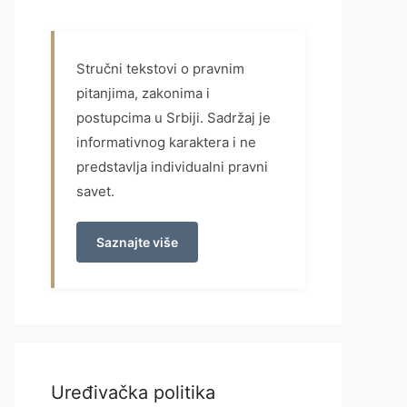
Stručni tekstovi o pravnim
pitanjima, zakonima i
postupcima u Srbiji. Sadržaj je
informativnog karaktera i ne
predstavlja individualni pravni
savet.
Saznajte više
Uređivačka politika