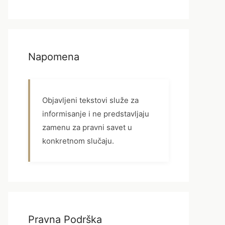
Napomena
Objavljeni tekstovi služe za
informisanje i ne predstavljaju
zamenu za pravni savet u
konkretnom slučaju.
Pravna Podrška