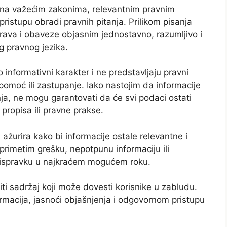
e na važećim zakonima, relevantnim pravnim
pristupu obradi pravnih pitanja. Prilikom pisanja
rava i obaveze objasnim jednostavno, razumljivo i
 pravnog jezika.
o informativni karakter i ne predstavljaju pravni
pomoć ili zastupanje. Iako nastojim da informacije
nja, ne mogu garantovati da će svi podaci ostati
ropisa ili pravne prakse.
ažurira kako bi informacije ostale relevantne i
rimetim grešku, nepotpunu informaciju ili
u ispravku u najkraćem mogućem roku.
iti sadržaj koji može dovesti korisnike u zabludu.
macija, jasnoći objašnjenja i odgovornom pristupu