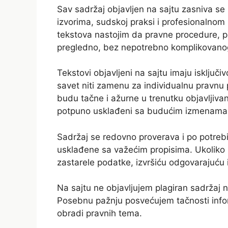
Sav sadržaj objavljen na sajtu zasniva s
izvorima, sudskoj praksi i profesionalnom 
tekstova nastojim da pravne procedure, p
pregledno, bez nepotrebno komplikovanog
Tekstovi objavljeni na sajtu imaju isključiv
savet niti zamenu za individualnu pravnu 
budu tačne i ažurne u trenutku objavljiva
potpuno usklađeni sa budućim izmenama p
Sadržaj se redovno proverava i po potrebi 
usklađene sa važećim propisima. Ukoliko p
zastarele podatke, izvršiću odgovarajuć
Na sajtu ne objavljujem plagiran sadržaj n
Posebnu pažnju posvećujem tačnosti infor
obradi pravnih tema.