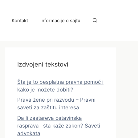
Kontakt
Informacije o sajtu
Izdvojeni tekstovi
Šta je to besplatna pravna pomoć i
kako je možete dobiti?
Prava žene pri razvodu – Pravni
saveti za zaštitu interesa
Da li zastareva ostavinska
rasprava i šta kaže zakon? Saveti
advokata