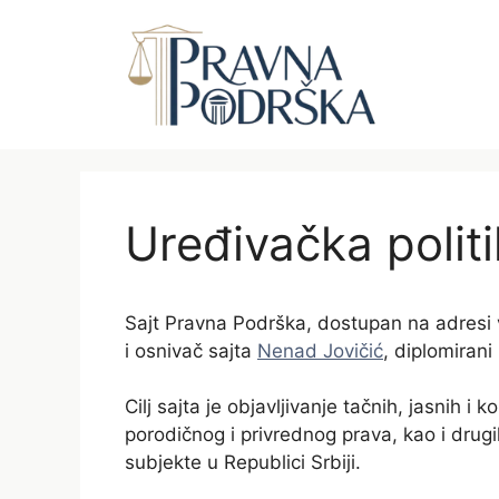
Skip
to
content
Uređivačka polit
Sajt Pravna Podrška, dostupan na adresi 
i osnivač sajta
Nenad Jovičić
, diplomirani
Cilj sajta je objavljivanje tačnih, jasnih 
porodičnog i privrednog prava, kao i drug
subjekte u Republici Srbiji.