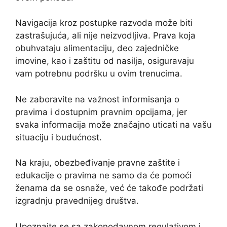
Navigacija kroz postupke razvoda može biti
zastrašujuća, ali nije neizvodljiva. Prava koja
obuhvataju alimentaciju, deo zajedničke
imovine, kao i zaštitu od nasilja, osiguravaju
vam potrebnu podršku u ovim trenucima.
Ne zaboravite na važnost informisanja o
pravima i dostupnim pravnim opcijama, jer
svaka informacija može značajno uticati na vašu
situaciju i budućnost.
Na kraju, obezbeđivanje pravne zaštite i
edukacije o pravima ne samo da će pomoći
ženama da se osnaže, već će takođe podržati
izgradnju pravednijeg društva.
Upoznajte se sa zakonodavnom regulativom i