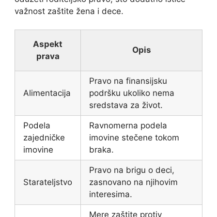
važnost zaštite žena i dece.
Aspekt
Opis
prava
Pravo na finansijsku
Alimentacija
podršku ukoliko nema
sredstava za život.
Podela
Ravnomerna podela
zajedničke
imovine stečene tokom
imovine
braka.
Pravo na brigu o deci,
Starateljstvo
zasnovano na njihovim
interesima.
Mere zaštite protiv