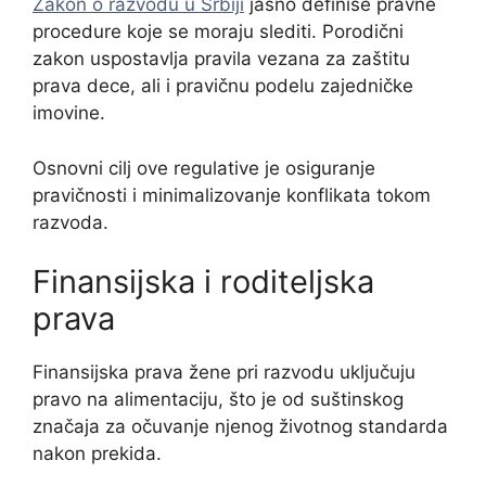
Zakon o razvodu u Srbiji
jasno definiše pravne
procedure koje se moraju slediti. Porodični
zakon uspostavlja pravila vezana za zaštitu
prava dece, ali i pravičnu podelu zajedničke
imovine.
Osnovni cilj ove regulative je osiguranje
pravičnosti i minimalizovanje konflikata tokom
razvoda.
Finansijska i roditeljska
prava
Finansijska prava žene pri razvodu uključuju
pravo na alimentaciju, što je od suštinskog
značaja za očuvanje njenog životnog standarda
nakon prekida.