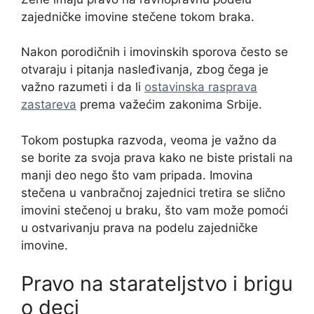
zajedničke imovine stečene tokom braka.
Nakon porodičnih i imovinskih sporova često se
otvaraju i pitanja nasleđivanja, zbog čega je
važno razumeti i da li
ostavinska rasprava
zastareva
prema važećim zakonima Srbije.
Tokom postupka razvoda, veoma je važno da
se borite za svoja prava kako ne biste pristali na
manji deo nego što vam pripada. Imovina
stečena u vanbračnoj zajednici tretira se slično
imovini stečenoj u braku, što vam može pomoći
u ostvarivanju prava na podelu zajedničke
imovine.
Pravo na starateljstvo i brigu
o deci