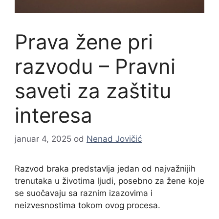
Prava žene pri
razvodu – Pravni
saveti za zaštitu
interesa
januar 4, 2025
od
Nenad Jovičić
Razvod braka predstavlja jedan od najvažnijih
trenutaka u životima ljudi, posebno za žene koje
se suočavaju sa raznim izazovima i
neizvesnostima tokom ovog procesa.