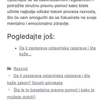
potražite stručnu pravnu pomoć kako biste
učinile najbolje odluke tokom procesa razvoda,
što će vam omogućiti da se fokusirate na svoje
mentalno i emocionalno zdravlje.
Pogledajte još:
Da li zastareva ostavinska rasprava i šta
kaže…
Categories
Razvod
Da li zastareva ostavinska rasprava i šta
kaže zakon? Saveti advokata
Šta je to besplatna pravna pomoć i kako je
možete dobiti?