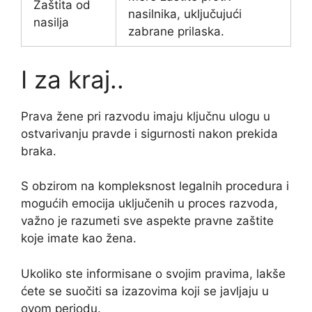
Zaštita od
nasilnika, uključujući
nasilja
zabrane prilaska.
I za kraj..
Prava žene pri razvodu imaju ključnu ulogu u
ostvarivanju pravde i sigurnosti nakon prekida
braka.
S obzirom na kompleksnost legalnih procedura i
mogućih emocija uključenih u proces razvoda,
važno je razumeti sve aspekte pravne zaštite
koje imate kao žena.
Ukoliko ste informisane o svojim pravima, lakše
ćete se suočiti sa izazovima koji se javljaju u
ovom periodu.