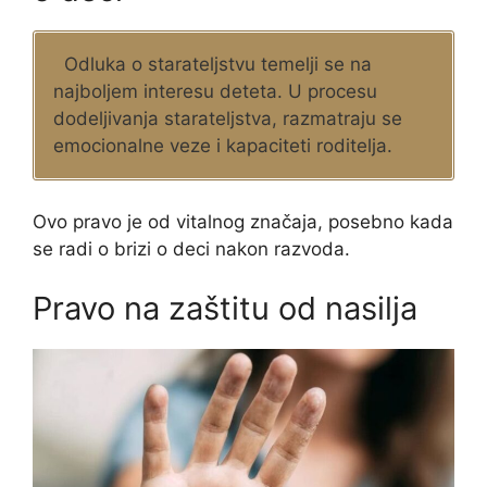
Odluka o starateljstvu temelji se na
najboljem interesu deteta. U procesu
dodeljivanja starateljstva, razmatraju se
emocionalne veze i kapaciteti roditelja.
Ovo pravo je od vitalnog značaja, posebno kada
se radi o brizi o deci nakon razvoda.
Pravo na zaštitu od nasilja