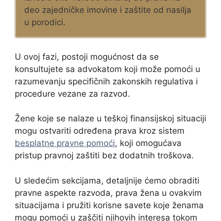
deo zajedničke imovine i zaštite od nasilja
u porodici.
U ovoj fazi, postoji mogućnost da se
konsultujete sa advokatom koji može pomoći u
razumevanju specifičnih zakonskih regulativa i
procedure vezane za razvod.
Žene koje se nalaze u teškoj finansijskoj situaciji
mogu ostvariti određena prava kroz sistem
besplatne pravne pomoći
, koji omogućava
pristup pravnoj zaštiti bez dodatnih troškova.
U sledećim sekcijama, detaljnije ćemo obraditi
pravne aspekte razvoda, prava žena u ovakvim
situacijama i pružiti korisne savete koje ženama
mogu pomoći u zaščiti njihovih interesa tokom