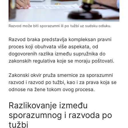
Razvod može biti sporazumni ili po tužbi uz sudsku odluku.
Razvod braka predstavlja kompleksan pravni
proces koji obuhvata više aspekata, od
dogovorenih razlika između supružnika do
zakonskih regulativa koje se moraju poštovati.
Zakonski okvir pruža smernice za sporazumni
razvod i razvod po tužbi, kao i za prava koja se
odnose na žene tokom ovog procesa.
Razlikovanje između
sporazumnog i razvoda po
tužbi