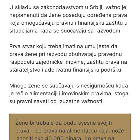
U skladu sa zakonodavstvom u Srbiji, važno je
napomenuti da žene poseduju određena prava
koja omogućavaju pravnu i finansijsku zaštitu u
situacijama kada se suočavaju sa razvodom.
Prva stvar koju treba imati na umu jeste da
prava žene pri razvodu obuhvataju pravednu
raspodelu zajedničke imovine, zaštitu prava na
starateljstvo i adekvatnu finansijsku podršku.
Mnoge žene se suočavaju s nesigurnošću kada
je reč o alimentaciji i imovinskim pravima, stoga
su pravni saveti od izuzetne važnosti.
Žene bi trebale da budu svesne svojih
prava – od prava na alimentaciju koja može
iznositi oko 40.000 dinara, do prava na