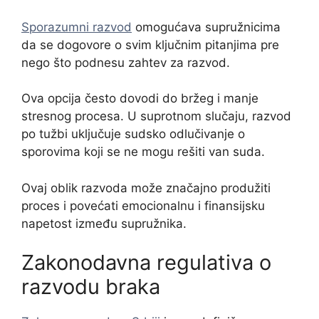
Sporazumni razvod
omogućava supružnicima
da se dogovore o svim ključnim pitanjima pre
nego što podnesu zahtev za razvod.
Ova opcija često dovodi do bržeg i manje
stresnog procesa. U suprotnom slučaju, razvod
po tužbi uključuje sudsko odlučivanje o
sporovima koji se ne mogu rešiti van suda.
Ovaj oblik razvoda može značajno produžiti
proces i povećati emocionalnu i finansijsku
napetost između supružnika.
Zakonodavna regulativa o
razvodu braka