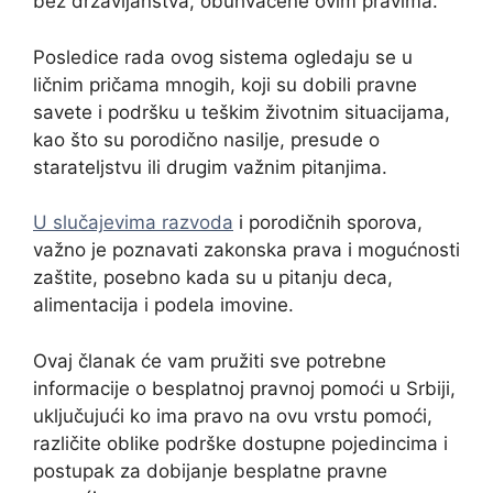
bez državljanstva, obuhvaćene ovim pravima.
Posledice rada ovog sistema ogledaju se u
ličnim pričama mnogih, koji su dobili pravne
savete i podršku u teškim životnim situacijama,
kao što su porodično nasilje, presude o
starateljstvu ili drugim važnim pitanjima.
U slučajevima razvoda
i porodičnih sporova,
važno je poznavati zakonska prava i mogućnosti
zaštite, posebno kada su u pitanju deca,
alimentacija i podela imovine.
Ovaj članak će vam pružiti sve potrebne
informacije o besplatnoj pravnoj pomoći u Srbiji,
uključujući ko ima pravo na ovu vrstu pomoći,
različite oblike podrške dostupne pojedincima i
postupak za dobijanje besplatne pravne