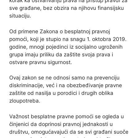
korak ka ostvarivanju prava na pristup pravdi za
sve građane, bez obzira na njihovu finansijsku
situaciju.
Od primene Zakona o besplatnoj pravnoj
pomoći, koji je stupio na snagu 1. oktobra 2019.
godine, mnogi pojedinci iz socijalno ugroženih
grupa imaju priliku da zaštite svoja prava i
ostvare pravnu sigurnost.
Ovaj zakon se ne odnosi samo na prevenciju
diskriminacije, već i na obezbeđivanje pravne
zaštite od nasilja u porodici i drugih oblika
zloupotreba.
Važnost besplatne pravne pomoći se ogleda u
činjenici da doprinosi pravnoj jednakosti u
društvu, omogućavajući da se svi građani suoče