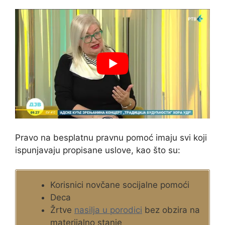
Pravo na besplatnu pravnu pomoć imaju svi koji
ispunjavaju propisane uslove, kao što su:
Korisnici novčane socijalne pomoći
Deca
Žrtve
nasilja u porodici
bez obzira na
materijalno stanje