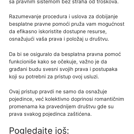
sa pravnim sistemom bez straha od troškova.
Razumevanje procedura i uslova za dobijanje
besplatne pravne pomoći pruža vam mogućnost
da efikasno iskoristite dostupne resurse,
osnažujući vaša prava i položaj u društvu.
Da bi se osiguralo da besplatna pravna pomoć
funkcioniše kako se očekuje, važno je da
građani budu svesni svojih prava i postupaka
koji su potrebni za pristup ovoj usluzi.
Ovaj pristup pravdi ne samo da osnažuje
pojedince, već kolektivno doprinosi romantičnim
promenama ka pravednijem društvu gde su
prava svakog pojedinca zaštićena.
Pogledajte još: