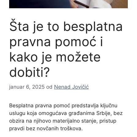
Šta je to besplatna
pravna pomoć i
kako je možete
dobiti?
januar 6, 2025
od
Nenad Jovičić
Besplatna pravna pomoć predstavlja ključnu
uslugu koja omogućava građanima Srbije, bez
obzira na njihovo materijalno stanje, pristup
pravdi bez novčanih troškova.