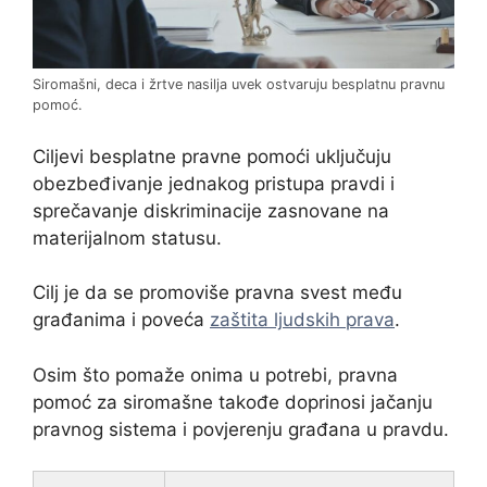
Siromašni, deca i žrtve nasilja uvek ostvaruju besplatnu pravnu
pomoć.
Ciljevi besplatne pravne pomoći uključuju
obezbeđivanje jednakog pristupa pravdi i
sprečavanje diskriminacije zasnovane na
materijalnom statusu.
Cilj je da se promoviše pravna svest među
građanima i poveća
zaštita ljudskih prava
.
Osim što pomaže onima u potrebi, pravna
pomoć za siromašne takođe doprinosi jačanju
pravnog sistema i povjerenju građana u pravdu.