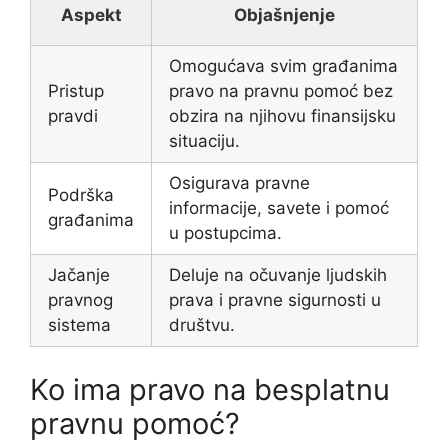
Aspekt
Objašnjenje
Omogućava svim građanima
Pristup
pravo na pravnu pomoć bez
pravdi
obzira na njihovu finansijsku
situaciju.
Osigurava pravne
Podrška
informacije, savete i pomoć
građanima
u postupcima.
Jačanje
Deluje na očuvanje ljudskih
pravnog
prava i pravne sigurnosti u
sistema
društvu.
Ko ima pravo na besplatnu
pravnu pomoć?