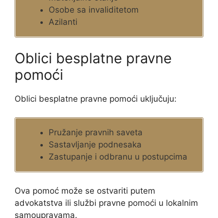
Osobe sa invaliditetom
Azilanti
Oblici besplatne pravne
pomoći
Oblici besplatne pravne pomoći uključuju:
Pružanje pravnih saveta
Sastavljanje podnesaka
Zastupanje i odbranu u postupcima
Ova pomoć može se ostvariti putem
advokatstva ili službi pravne pomoći u lokalnim
samoupravama.