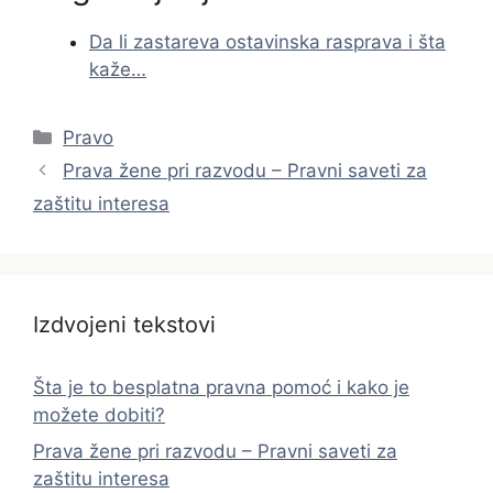
Da li zastareva ostavinska rasprava i šta
kaže…
Categories
Pravo
Prava žene pri razvodu – Pravni saveti za
zaštitu interesa
Izdvojeni tekstovi
Šta je to besplatna pravna pomoć i kako je
možete dobiti?
Prava žene pri razvodu – Pravni saveti za
zaštitu interesa