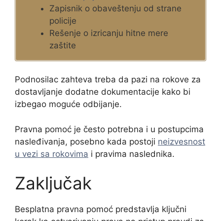
Zapisnik o obaveštenju od strane
policije
Rešenje o izricanju hitne mere
zaštite
Podnosilac zahteva treba da pazi na rokove za
dostavljanje dodatne dokumentacije kako bi
izbegao moguće odbijanje.
Pravna pomoć je često potrebna i u postupcima
nasleđivanja, posebno kada postoji
neizvesnost
u vezi sa rokovima
i pravima naslednika.
Zaključak
Besplatna pravna pomoć predstavlja ključni