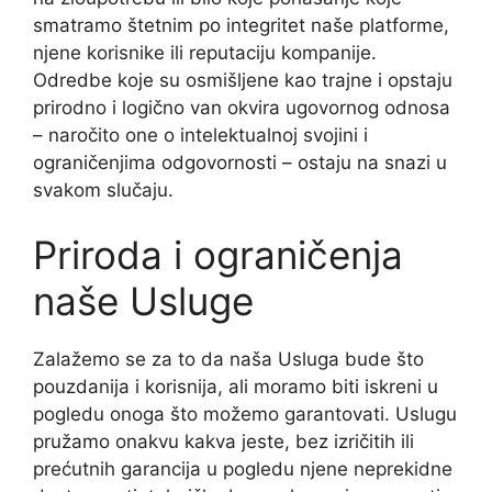
smatramo štetnim po integritet naše platforme,
njene korisnike ili reputaciju kompanije.
Odredbe koje su osmišljene kao trajne i opstaju
prirodno i logično van okvira ugovornog odnosa
– naročito one o intelektualnoj svojini i
ograničenjima odgovornosti – ostaju na snazi u
svakom slučaju.
Priroda i ograničenja
naše Usluge
Zalažemo se za to da naša Usluga bude što
pouzdanija i korisnija, ali moramo biti iskreni u
pogledu onoga što možemo garantovati. Uslugu
pružamo onakvu kakva jeste, bez izričitih ili
prećutnih garancija u pogledu njene neprekidne