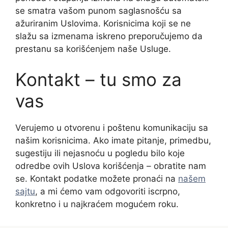
se smatra vašom punom saglasnošću sa
ažuriranim Uslovima. Korisnicima koji se ne
slažu sa izmenama iskreno preporučujemo da
prestanu sa korišćenjem naše Usluge.
Kontakt – tu smo za
vas
Verujemo u otvorenu i poštenu komunikaciju sa
našim korisnicima. Ako imate pitanje, primedbu,
sugestiju ili nejasnoću u pogledu bilo koje
odredbe ovih Uslova korišćenja – obratite nam
se. Kontakt podatke možete pronaći na
našem
sajtu
, a mi ćemo vam odgovoriti iscrpno,
konkretno i u najkraćem mogućem roku.