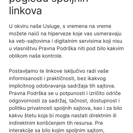
linkova
U okviru naše Usluge, s vremena na vreme
možete naići na hiperveze koje vas usmeravaju
ka veb-sajtovima i digitalnim servisima koji nisu
u vlasništvu Pravna Podrška niti pod bilo kakvim
oblikom naše kontrole.
Postavljamo te linkove isključivo radi vaše
informisanosti i praktičnosti, bez ikakvog
implicitnog odobravanja sadržaja tih sajtova.
Pravna Podrška se u potpunosti i izričito odriče
odgovornosti za sadržaj, tačnost, dostupnost i
politiku privatnosti spoljnih sajtova, kao i za bilo
kakvu štetu koja bi mogla nastati direktnim ili
indirektnim korišćenjem tih resursa. Pre
interakcije sa bilo kojim spoljnim sajtom,