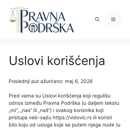
Skip
to
content
Menu
Uslovi korišćenja
Poslednji put ažurirano: maj 6, 2026
Pred vama su Uslovi korišćenja koji regulišu
odnos između Pravna Podrška (u daljem tekstu
„mi“, „nas“ ili „naš“) i svakog korisnika koji
pristupa veb-sajtu https://vidovic.rs ili koristi
bilo koju od usluga koje se putem njega nude (u