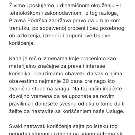
Živimo i poslujemo u dinamičnom okruženju – i
tehnološkom i zakonodavnom. Iz tog razloga,
Pravna Podrška zadržava pravo da u bilo kom
trenutku, po sopstvenoj proceni i bez posebnog
obrazloženja, izmeni ili dopuni ove Uslove
korišćenja.
Kada je reč o izmenama koje procenimo kao
materijalno značajne za prava i interese
korisnika, preuzimamo obavezu da vas o njima
obavestimo najmanje 30 dana pre nego što
zvanično stupe na snagu. Na taj način imaćete
dovoljno vremena da se upoznate sa novim
pravilima i donesete svesnu odluku o tome da li
želite da nastavite sa korišćenjem naše Usluge.
Svaki nastavak korišćenja sajta po isteku tog
perioda i stupanju izmena na snagu automatski