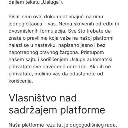
daljem tekstu „Usluga“).
Pisali smo ovaj dokument imajući na umu
jednog čitaoca – vas. Nema skrivenih odredbi ni
dvosmislenih formulacija. Sve što trebate da
znate o pravilima koja važe na našoj platformi
nalazi se u nastavku, napisano jasno i bez
nepotrebnog pravnog žargona. Pristupom
našem sajtu i korišćenjem Usluge automatski
prihvatate sve navedene odredbe. Ako ih ne
prihvatate, molimo vas da odustanete od
korišćenja.
Vlasništvo nad
sadržajem platforme
Naša platforma rezultat je dugogodišnjeg rada,