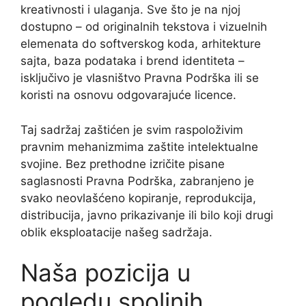
kreativnosti i ulaganja. Sve što je na njoj
dostupno – od originalnih tekstova i vizuelnih
elemenata do softverskog koda, arhitekture
sajta, baza podataka i brend identiteta –
isključivo je vlasništvo Pravna Podrška ili se
koristi na osnovu odgovarajuće licence.
Taj sadržaj zaštićen je svim raspoloživim
pravnim mehanizmima zaštite intelektualne
svojine. Bez prethodne izričite pisane
saglasnosti Pravna Podrška, zabranjeno je
svako neovlašćeno kopiranje, reprodukcija,
distribucija, javno prikazivanje ili bilo koji drugi
oblik eksploatacije našeg sadržaja.
Naša pozicija u
pogledu spoljnih