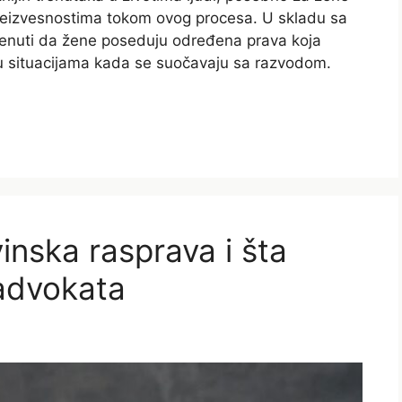
 neizvesnostima tokom ovog procesa. U skladu sa
enuti da žene poseduju određena prava koja
 u situacijama kada se suočavaju sa razvodom.
inska rasprava i šta
advokata