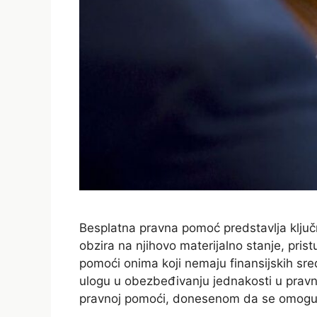
Besplatna pravna pomoć predstavlja klju
obzira na njihovo materijalno stanje, pri
pomoći onima koji nemaju finansijskih sre
ulogu u obezbeđivanju jednakosti u pravn
pravnoj pomoći, donesenom da se omoguć