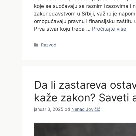
koje se suočavaju sa raznim izazovima i
zakonodavstvom u Srbiji, važno je napom
omogućavaju pravnu i finansijsku zaštitu
Prva stvar koju treba …
Pročitajte više
Categories
Razvod
Da li zastareva ostav
kaže zakon? Saveti 
januar 3, 2025
od
Nenad Jovičić