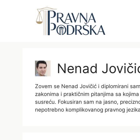
Skip
to
content
Nenad Joviči
Zovem se Nenad Jovičić i diplomirani sam
zakonima i praktičnim pitanjima sa kojima
susreću. Fokusiran sam na jasno, precizno 
nepotrebno komplikovanog pravnog jezika