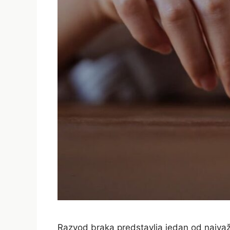
Razvod braka predstavlja jedan od najvažn