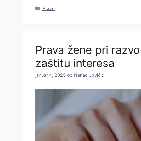
Categories
Pravo
Prava žene pri razvo
zaštitu interesa
januar 4, 2025
od
Nenad Jovičić