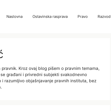
Naslovna
Ostavinska rasprava
Pravo
Razvod
ć
 pravnik. Kroz ovaj blog pišem o pravnim temama,
 se građani i privredni subjekti svakodnevno
i razumljivo objašnjavanje pravnih instituta, bez
.