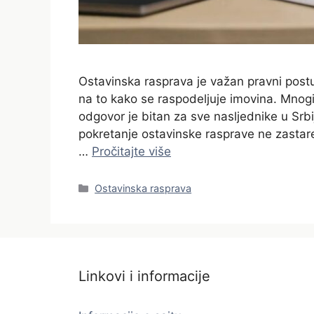
Ostavinska rasprava je važan pravni postu
na to kako se raspodeljuje imovina. Mnogi 
odgovor je bitan za sve nasljednike u Srb
pokretanje ostavinske rasprave ne zastar
…
Pročitajte više
Categories
Ostavinska rasprava
Linkovi i informacije