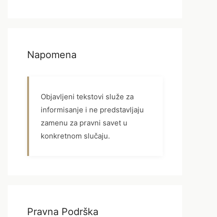
Napomena
Objavljeni tekstovi služe za
informisanje i ne predstavljaju
zamenu za pravni savet u
konkretnom slučaju.
Pravna Podrška