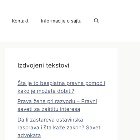
Kontakt
Informacije o sajtu
Izdvojeni tekstovi
Šta je to besplatna pravna pomoć i
kako je možete dobiti?
Prava žene pri razvodu – Pravni
saveti za zaštitu interesa
Da li zastareva ostavinska
rasprava i šta kaže zakon? Saveti
advokata