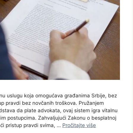
čnu uslugu koja omogućava građanima Srbije, bez
stup pravdi bez novčanih troškova. Pružanjem
dstava da plate advokata, ovaj sistem igra vitalnu
im postupcima. Zahvaljujući Zakonu o besplatnoj
i pristup pravdi svima, …
Pročitajte više