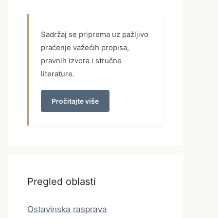
Sadržaj se priprema uz pažljivo
praćenje važećih propisa,
pravnih izvora i stručne
literature.
Pročitajte više
Pregled oblasti
Ostavinska rasprava