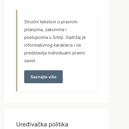
Stručni tekstovi o pravnim
pitanjima, zakonima i
postupcima u Srbiji. Sadržaj je
informativnog karaktera i ne
predstavlja individualni pravni
savet.
Saznajte više
Uređivačka politika